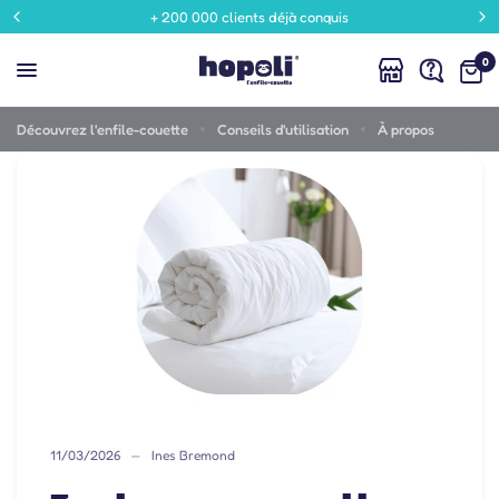
+ 200 000 clients déjà conquis
7 astuces pour mettre une housse de couette facilement
Partagez:
0
Découvrez l'enfile-couette
Conseils d'utilisation
À propos
11/03/2026
Ines Bremond